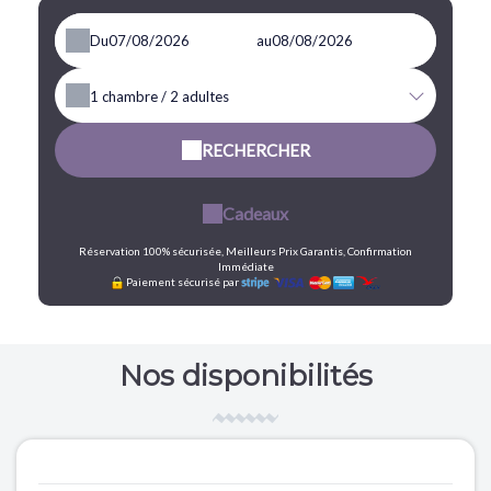
Du
au
1
chambre /
2
adultes
RECHERCHER
Cadeaux
Réservation 100% sécurisée, Meilleurs Prix Garantis, Confirmation
Immédiate
Paiement sécurisé par
Nos disponibilités