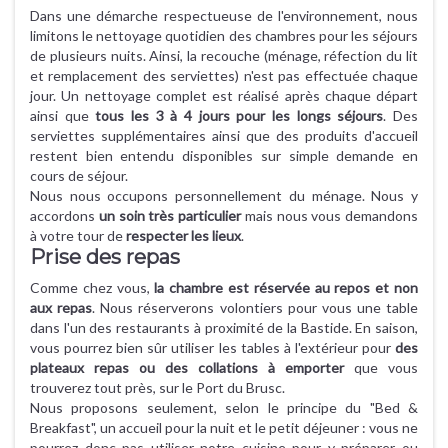
Dans une démarche respectueuse de l'environnement, nous
limitons le nettoyage quotidien des chambres pour les séjours
de plusieurs nuits. Ainsi, la recouche (ménage, réfection du lit
et remplacement des serviettes) n'est pas effectuée chaque
jour. Un nettoyage complet est réalisé après chaque départ
ainsi que
tous les 3 à 4 jours pour les longs séjours
. Des
serviettes supplémentaires ainsi que des produits d'accueil
restent bien entendu disponibles sur simple demande en
cours de séjour.
Nous nous occupons personnellement du ménage. Nous y
accordons
un soin très particulier
mais nous vous demandons
à votre tour de
respecter les lieux
.
Prise des repas
Comme chez vous,
la chambre est réservée au repos et non
aux repas
. Nous réserverons volontiers pour vous une table
dans l'un des restaurants à proximité de la Bastide. En saison,
vous pourrez bien sûr utiliser les tables à l'extérieur pour
des
plateaux repas ou des collations à emporter
que vous
trouverez tout près, sur le Port du Brusc.
Nous proposons seulement, selon le principe du "Bed &
Breakfast", un accueil pour la nuit et le petit déjeuner : vous ne
pourrez donc pas utiliser notre cuisine pour y préparer ou