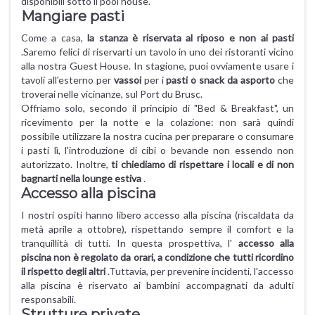
disponibili sotto il pool house.
Mangiare pasti
Come a casa,
la stanza è riservata al riposo e non ai pasti
.Saremo felici di riservarti un tavolo in uno dei ristoranti vicino
alla nostra Guest House. In stagione, puoi ovviamente usare i
tavoli all'esterno per
vassoi
per i
pasti o snack da asporto
che
troverai nelle vicinanze, sul Port du Brusc.
Offriamo solo, secondo il principio di "Bed & Breakfast", un
ricevimento per la notte e la colazione: non sarà quindi
possibile utilizzare la nostra cucina per preparare o consumare
i pasti lì, l'introduzione di cibi o bevande non essendo non
autorizzato. Inoltre,
ti chiediamo di rispettare i locali e di non
bagnarti nella lounge estiva
.
Accesso alla piscina
I nostri ospiti hanno libero accesso alla piscina (riscaldata da
metà aprile a ottobre), rispettando sempre il comfort e la
tranquillità di tutti. In questa prospettiva, l'
accesso alla
piscina non è regolato da orari, a condizione che tutti ricordino
il rispetto degli altri
.Tuttavia, per prevenire incidenti, l'accesso
alla piscina è riservato ai bambini accompagnati da adulti
responsabili.
Strutture private