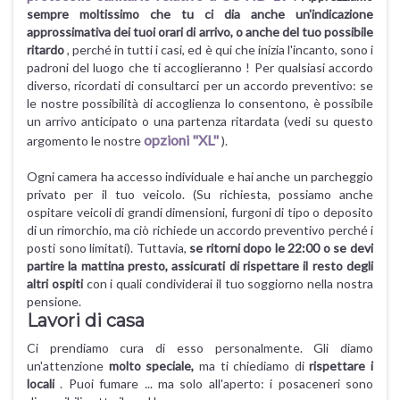
sempre moltissimo che tu ci dia anche un'indicazione
approssimativa dei tuoi orari di arrivo, o anche del tuo possibile
ritardo
, perché in tutti i casi, ed è qui che inizia l'incanto, sono i
padroni del luogo che ti accoglieranno ! Per qualsiasi accordo
diverso, ricordati di consultarci per un accordo preventivo: se
le nostre possibilità di accoglienza lo consentono, è possibile
un arrivo anticipato o una partenza ritardata (vedi su questo
opzioni "XL"
argomento le nostre
).
Ogni camera ha accesso individuale e hai anche un parcheggio
privato per il tuo veicolo. (Su richiesta, possiamo anche
ospitare veicoli di grandi dimensioni, furgoni di tipo o deposito
di un rimorchio, ma ciò richiede un accordo preventivo perché i
posti sono limitati). Tuttavia,
se ritorni dopo le 22:00 o se devi
partire la mattina presto, assicurati di rispettare il resto degli
altri ospiti
con i quali condividerai il tuo soggiorno nella nostra
pensione.
Lavori di casa
Ci prendiamo cura di esso personalmente. Gli diamo
un'attenzione
molto speciale,
ma ti chiediamo di
rispettare i
locali
. Puoi fumare ... ma solo all'aperto: i posaceneri sono