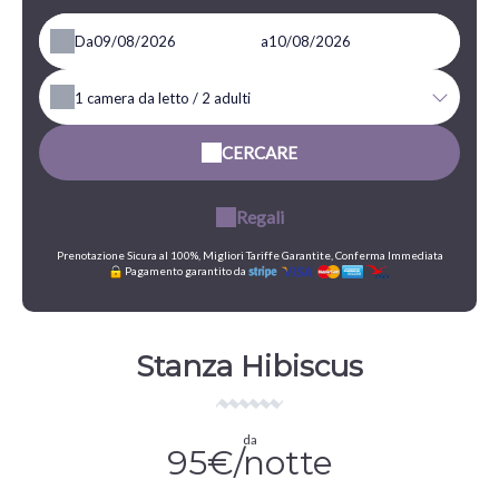
Da
a
1
camera da letto /
2
adulti
CERCARE
Regali
Prenotazione Sicura al 100%, Migliori Tariffe Garantite, Conferma Immediata
Pagamento garantito da
Stanza Hibiscus
da
95€/notte