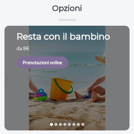
Opzioni
Resta con il bambino
da 8€
Prenotazioni online
1
2
3
4
5
6
7
8