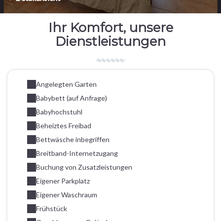
Ihr Komfort, unsere
Dienstleistungen
Angelegten Garten
Babybett (auf Anfrage)
Babyhochstuhl
Beheiztes Freibad
Bettwäsche inbegriffen
Breitband-Internetzugang
Buchung von Zusatzleistungen
Eigener Parkplatz
Eigener Waschraum
Frühstück