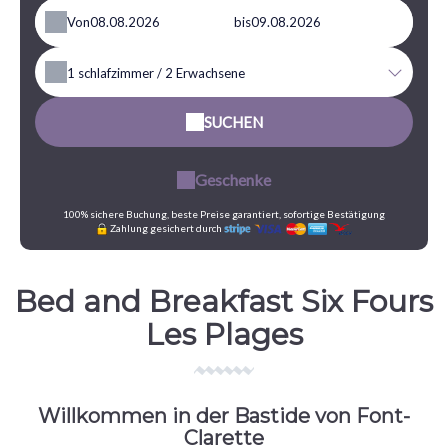
Von
bis
1
schlafzimmer /
2
Erwachsene
SUCHEN
Geschenke
100% sichere Buchung, beste Preise garantiert, sofortige Bestätigung
Zahlung gesichert durch
Bed and Breakfast Six Fours
Les Plages
Willkommen in der Bastide von Font-
Clarette