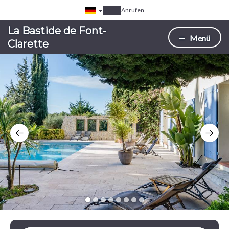
Anrufen
La Bastide de Font-
Menü
Clarette
1
2
3
4
5
6
7
8