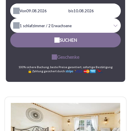
Von
bis
1
schlafzimmer /
2
Erwachsene
SUCHEN
Geschenke
100% sichere Buchung, beste Preise garantiert, sofortige Bestätigung
Zahlung gesichert durch