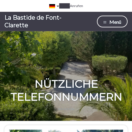
Anrufen
La Bastide de Font-
Menü
Clarette
NÜTZLICHE
TELEFONNUMMERN