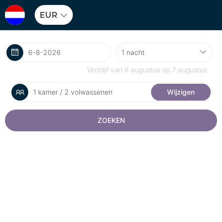
EUR
Verblijf van
6 augustus
op
7 augustus
1 kamer / 2 volwassenen
Wijzigen